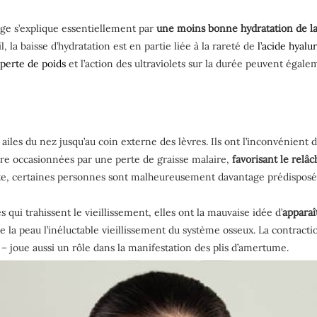
sage s’explique essentiellement par
une moins bonne hydratation de l
l, la baisse d’hydratation est en partie liée à la rareté de
l’acide hyalu
 perte de poids
et l’action des ultraviolets sur la durée peuvent égalem
 ailes du nez jusqu’au coin externe des lèvres. Ils ont l’inconvénient 
être occasionnées par une perte de graisse malaire,
favorisant le relâ
te, certaines personnes sont malheureusement davantage prédisposées
qui trahissent le vieillissement, elles ont la mauvaise idée d’
apparaî
de la peau l’inéluctable vieillissement du système osseux. La contract
 – joue aussi un rôle dans la manifestation des plis d’amertume.