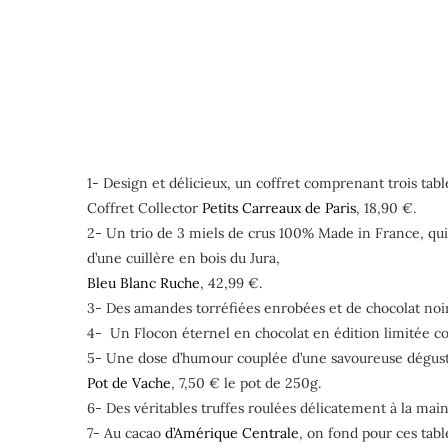
1- Design et délicieux, un coffret comprenant trois tab
Coffret Collector
Petits Carreaux de Paris
, 18,90 €.
2- Un trio de 3 miels de crus 100% Made in France, qui
d’une cuillère en bois du Jura,
Bleu Blanc Ruche
, 42,99 €.
3- Des amandes torréfiées enrobées et de chocolat noir 
4- Un Flocon éternel en chocolat en édition limitée c
5- Une dose d’humour couplée d’une savoureuse dégustati
Pot de Vache
, 7,50 € le pot de 250g.
6- Des véritables truffes roulées délicatement à la mai
7- Au cacao
d’Amérique Centrale
, on fond pour ces tab