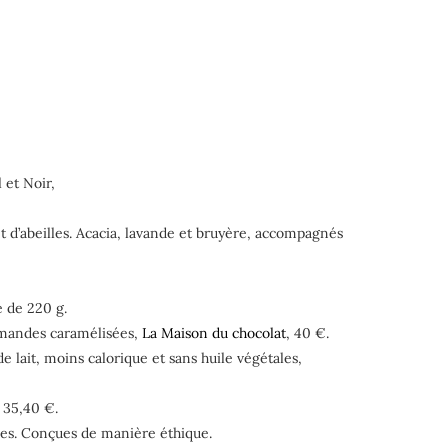
 et Noir,
 d’abeilles. Acacia, lavande et bruyère, accompagnés
e de 220 g.
’amandes caramélisées,
La Maison du chocolat
, 40 €.
 lait, moins calorique et sans huile végétales,
, 35,40 €.
lées. Conçues de manière éthique.