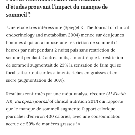
d’études prouvant l’impact du manque de
sommeil ?
Une étude très intéressante
(Spiegel K, The Journal of clinical
endocrinology and
metabolism 2004)
menée sur des jeunes
hommes à qui on a imposé une restriction de sommeil (4
heures par nuit pendant 2 nuits) puis sans restriction de
sommeil pendant 2 autres nuits, a montré que la restriction
de sommeil augmentait de 23% la sensation de faim qui se
focalisait surtout sur les aliments riches en graisses et en
sucre (augmentation de 30%).
Résultats confirmés par une méta-analyse récente
(
Al Khatib
HK, European journal
of
clinical nutrition 2017)
qui rapporte
que le manque de sommeil augmente l’apport calorique
journalier d’environ 400 calories, avec une consommation
accrue de 59% de matières grasses ! »