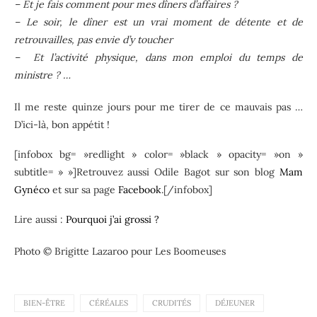
– Et je fais comment pour mes dîners d’affaires ?
– Le soir, le dîner est un vrai moment de détente et de
retrouvailles, pas envie d’y toucher
– Et l’activité physique, dans mon emploi du temps de
ministre ? …
Il me reste quinze jours pour me tirer de ce mauvais pas …
D’ici-là, bon appétit !
[infobox bg= »redlight » color= »black » opacity= »on »
subtitle= » »]Retrouvez aussi Odile Bagot sur son blog
Mam
Gynéco
et sur sa page
Facebook
.[/infobox]
Lire aussi :
Pourquoi j’ai grossi ?
Photo © Brigitte Lazaroo pour Les Boomeuses
BIEN-ÊTRE
CÉRÉALES
CRUDITÉS
DÉJEUNER