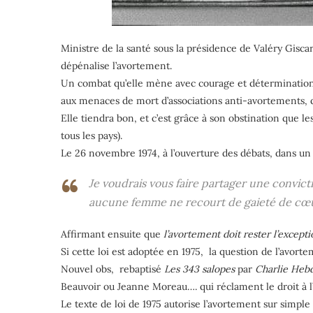
Ministre de la santé sous la présidence de Valéry Gisca
dépénalise l’avortement.
Un combat qu’elle mène avec courage et détermination, 
aux menaces de mort d’associations anti-avortements, q
Elle tiendra bon, et c’est grâce à son obstination que l
tous les pays).
Le 26 novembre 1974, à l’ouverture des débats, dans un
Je voudrais vous faire partager une convic
aucune femme ne recourt de gaieté de cœu
Affirmant ensuite que
l’avortement doit rester l’excepti
Si cette loi est adoptée en 1975, la question de l’avor
Nouvel obs, rebaptisé
Les
343 salopes
par
Charlie Heb
Beauvoir ou Jeanne Moreau…. qui réclament le droit à l
Le texte de loi de 1975 autorise l’avortement sur simpl