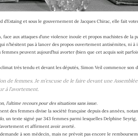
rd d’Estaing et sous le gouvernement de Jacques Chirac, elle fait vote
face aux attaques d’une violence inouïe et propos machistes de la pa
ui n’hésitent pas à lancer des propos ouvertement antisémites, ni à
es femmes peuvent aujourd’hui avorter (bien que cet acquis soit parfoi
 climat très tendu et devant les députés, Simon Veil commence son d
tion de femmes. Je m’excuse de le faire devant une Assemblé
r à l’avortement.
on, l’ultime recours pour des situations sans issue.
tement des femmes divise la société française depuis des années, notam
do
, un texte signé par 343 femmes parmi lesquelles Delphine Seyrig
’avortement et affirment avoir avorté.
e demande à son médecin, mais ne prévoit pas encore le remboursement 