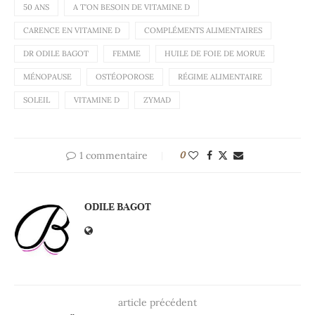
50 ANS
A T'ON BESOIN DE VITAMINE D
CARENCE EN VITAMINE D
COMPLÉMENTS ALIMENTAIRES
DR ODILE BAGOT
FEMME
HUILE DE FOIE DE MORUE
MÉNOPAUSE
OSTÉOPOROSE
RÉGIME ALIMENTAIRE
SOLEIL
VITAMINE D
ZYMAD
1 commentaire
0
ODILE BAGOT
article précédent