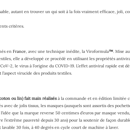
e, autant en trouver un qui soit à la fois vraiment efficace, joli, conf
nts critères.
nnés en
France
, avec une technique inédite, la Viroformula
™
. Mise au
xtiles, elle a développé ce procédé en utilisant les propriétés antivir
V-2, le virus à l’origine du COVID-19. L’effet antiviral rapide est d
’aspect virucide des produits textiles.
oton ou lin) fait main réalisés
à la commande et en édition limitée co
nés avec de jolis tissus, les masques (auxquels sont assortis des poche
 l’idée que la marque reverse 50 centimes d’euros par masque vendu, (
l’extrême pauvreté depuis 30 ans) pour la soutenir de façon durable 
 lavable 30 fois, à 40 degrés en cycle court de machine à laver.