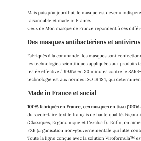
Mais puisqu’aujourd’hui, le masque est devenu indispensabl
raisonnable et made in France.
Ceux de Mon masque de France répondent à ces différe
Des masques antibactériens et antivirus
Fabriqués à la commande, les masques sont confectio
les technologies scientifiques appliquées aux produits te
testée effective à 99.9% en 30 minutes contre le SARS-Co
technologie est aux normes ISO 18 184, qui déterminent l
Made in France et social
100% fabriqués en France, ces masques en tissu (100% c
du savoir-faire textile français de haute qualité. Façon
(Classiques, Ergonomique et L’exclusif). Enfin, on aime
FXB (organisation non-gouvernementale qui lutte contre 
Toute la ligne conçue avec la solution Viroformula
™
est