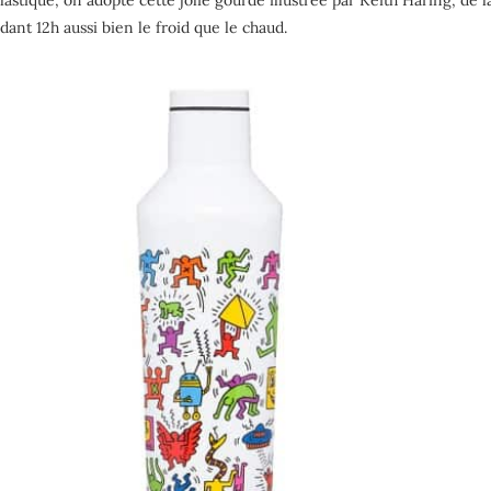
lastique, on adopte cette jolie gourde illustrée par Keith Haring, de
dant 12h aussi bien le froid que le chaud.