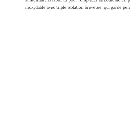
alimentaire lavable. Et pour remplacer sa bouteille en p
inoxydable avec triple isolation brevetée, qui garde pen