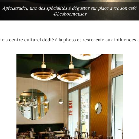
Apfelstrudel, une des spécialités à déguster sur place avec son café
©Lesboomeuses
 la fois centre culturel dédié à la photo et resto-café aux influences