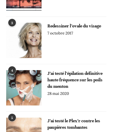
3
Redessiner l’ovale du visage
7 octobre 2017
4
J’ai testé l’épilation définitive
haute fréquence sur les poils
du menton
28 mai 2020
5
J’ai testé le Plex’r contre les
paupières tombantes