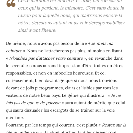
Cette méthode est efficace, et utile, dans le cas de
ceux qui la perdent, la mémoire. C’est sans doute la
raison pour laquelle nous, qui maîtrisons encore la
nôtre, détestons autant nous voir déresponsabiliser
ainsi avant l’heure.
De même, nous n’avons pas besoin de lire «
Je mets ma
ceinture
». Nous ne l’attacherons pas plus, ni moins en lisant
«
N’oubliez pas d’attacher votre ceinture
», en revanche dans
le second cas nous aurons l’impression d’être traités en êtres
responsables, et non en imbéciles heureuses. Et ce,
curieusement, bien davantage que si nous nous trouvions
devant de jolis pictogrammes, clairs et lisibles par tous les
visiteurs de notre beau pays. Le génie qui illustrera : «
Je ne
fais pas de queue de poisson »
aura autant de mérite que celui
qui saura dissuader les escargots de se traîner sur la voie
médiane.
Pourtant, par les temps qui courent, c’est plutôt «
Restez sur la
file du milieu
» qu’il faudrait afficher, tant les dérives sont