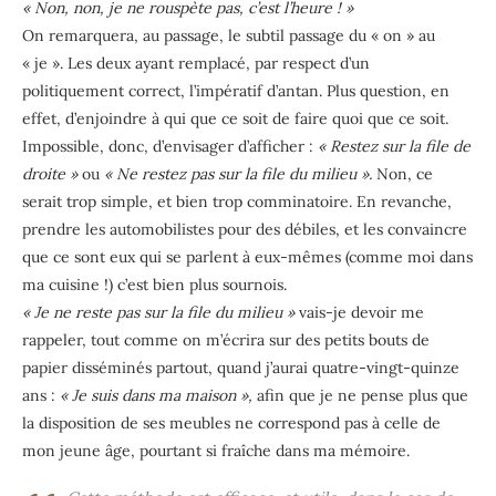
« Non, non, je ne rouspète pas, c’est l’heure ! »
On remarquera, au passage, le subtil passage du « on » au
« je ». Les deux ayant remplacé, par respect d’un
politiquement correct, l’impératif d’antan. Plus question, en
effet, d’enjoindre à qui que ce soit de faire quoi que ce soit.
Impossible, donc, d’envisager d’afficher :
« Restez sur la file de
droite »
ou
« Ne restez pas sur la file du milieu ».
Non, ce
serait trop simple, et bien trop comminatoire. En revanche,
prendre les automobilistes pour des débiles, et les convaincre
que ce sont eux qui se parlent à eux-mêmes (comme moi dans
ma cuisine !) c’est bien plus sournois.
« Je ne reste pas sur la file du milieu »
vais-je devoir me
rappeler, tout comme on m’écrira sur des petits bouts de
papier disséminés partout, quand j’aurai quatre-vingt-quinze
ans :
« Je suis dans ma maison »,
afin que je ne pense plus que
la disposition de ses meubles ne correspond pas à celle de
mon jeune âge, pourtant si fraîche dans ma mémoire.