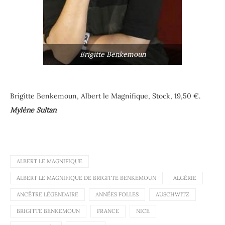
Brigitte Benkemoun
Brigitte Benkemoun, Albert le Magnifique, Stock, 19,50 €.
Mylène Sultan
ALBERT LE MAGNIFIQUE
ALBERT LE MAGNIFIQUE DE BRIGITTE BENKEMOUN
ALGÉRIE
ANCÊTRE LÉGENDAIRE
ANNÉES FOLLES
AUSCHWITZ
BRIGITTE BENKEMOUN
FRANCE
NICE