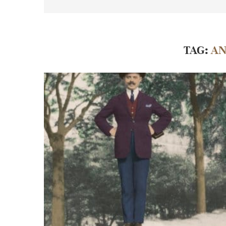
TAG:
AN