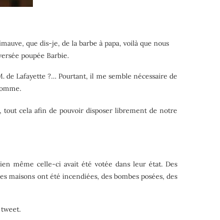
uimauve, que dis-je, de la barbe à papa, voilà que nous
oversée poupée Barbie.
M. de Lafayette ?… Pourtant, il me semble nécessaire de
 homme.
 tout cela afin de pouvoir disposer librement de notre
bien même celle-ci avait été votée dans leur état. Des
 Des maisons ont été incendiées, des bombes posées, des
 tweet.