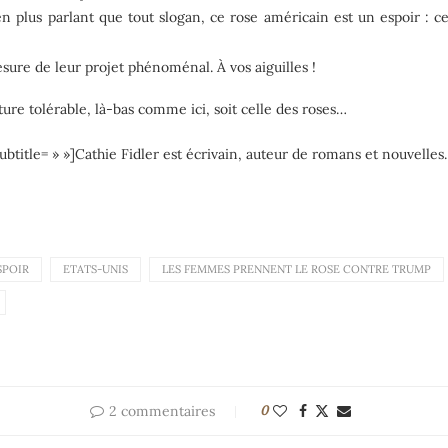
n plus parlant que tout slogan, ce rose américain est un espoir : c
esure de leur projet phénoménal. À vos aiguilles !
ature tolérable, là-bas comme ici, soit celle des roses…
subtitle= » »]Cathie Fidler est écrivain, auteur de romans et nouvell
SPOIR
ETATS-UNIS
LES FEMMES PRENNENT LE ROSE CONTRE TRUMP
2 commentaires
0