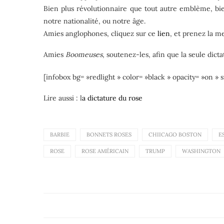
Bien plus révolutionnaire que tout autre emblème, bie
notre nationalité, ou notre âge.
Amies anglophones, cliquez sur ce
lien
, et prenez la m
Amies
Boomeuses
, soutenez-les, afin que la seule dict
[infobox bg= »redlight » color= »black » opacity= »on » 
Lire aussi : l
a dictature du rose
BARBIE
BONNETS ROSES
CHIICAGO BOSTON
E
ROSE
ROSE AMÉRICAIN
TRUMP
WASHINGTON