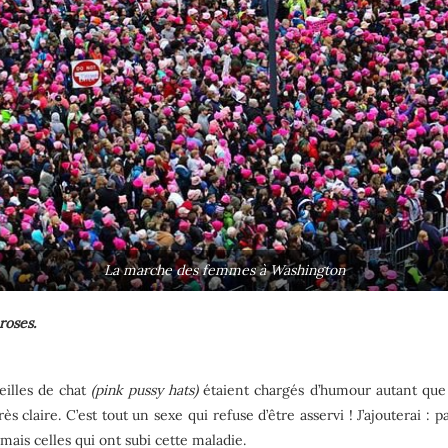
La marche des femmes à Washington
roses.
eilles de chat
(pink pussy hats)
étaient chargés d’humour autant que 
ès claire. C’est tout un sexe qui refuse d’être asservi ! J’ajouterai
mais celles qui ont subi cette maladie.