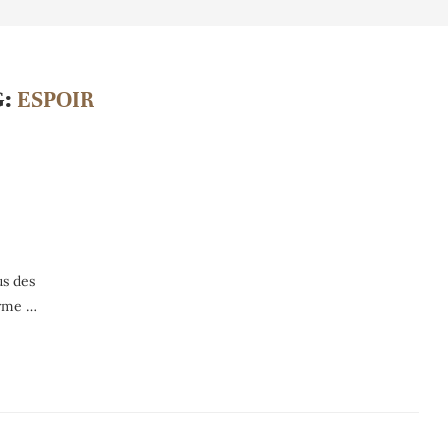
G:
ESPOIR
us des
arme …