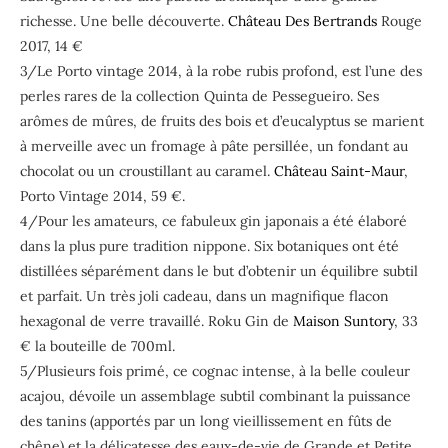
richesse. Une belle découverte.
Château Des Bertrands
Rouge
2017, 14 €
3/Le Porto vintage 2014, à la robe rubis profond, est l’une des
perles rares de la collection Quinta de Pessegueiro. Ses
arômes de mûres, de fruits des bois et d’eucalyptus se marient
à merveille avec un fromage à pâte persillée, un fondant au
chocolat ou un croustillant au caramel.
Château Saint-Maur
,
Porto Vintage 2014, 59 €.
4/Pour les amateurs, ce fabuleux gin japonais a été élaboré
dans la plus pure tradition nippone. Six botaniques ont été
distillées séparément dans le but d’obtenir un équilibre subtil
et parfait. Un très joli cadeau, dans un magnifique flacon
hexagonal de verre travaillé. Roku Gin de
Maison Suntory
, 33
€ la bouteille de 700ml.
5/Plusieurs fois primé, ce cognac intense, à la belle couleur
acajou, dévoile un assemblage subtil combinant la puissance
des tanins (apportés par un long vieillissement en fûts de
chêne) et la délicatesse des eaux-de-vie de Grande et Petite