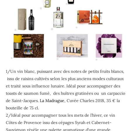
1/Un vin blanc, puissant avec des notes de petits fruits blancs,
issu de raisins cultivés selon les plus anciens modes culturaux
et traité sous influence lunaire. Idéal pour accompagner des
toasts de saumon fumé, des huîtres gratinées ou un carpaccio
de Saint-Jacques.
La Madrague
, Cuvée Charles 2018, 35 € la
bouteille de 75 cl.
2/Idéal pour accompagner tous les mets de l’hiver, ce vin
Côtes de Provence issu des cépages Syrah et Cabernet-
Sauvignon révèle une palette aromatique d’une grande