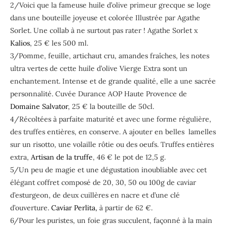
2/Voici que la fameuse huile d’olive primeur grecque se loge
dans une bouteille joyeuse et colorée Illustrée par Agathe
Sorlet. Une collab à ne surtout pas rater ! Agathe Sorlet x
Kalios
, 25 € les 500 ml.
3/Pomme, feuille, artichaut cru, amandes fraîches, les notes
ultra vertes de cette huile d’olive Vierge Extra sont un
enchantement. Intense et de grande qualité, elle a une sacrée
personnalité. Cuvée Durance AOP Haute Provence de
Domaine Salvator
, 25 € la bouteille de 50cl.
4/Récoltées à parfaite maturité et avec une forme régulière,
des truffes entières, en conserve. A ajouter en belles lamelles
sur un risotto, une volaille rôtie ou des oeufs. Truffes entières
extra,
Artisan de la truffe
, 46 € le pot de 12,5 g.
5/Un peu de magie et une dégustation inoubliable avec cet
élégant coffret composé de 20, 30, 50 ou 100g de caviar
d’esturgeon, de deux cuillères en nacre et d’une clé
d’ouverture.
Caviar Perlita,
à partir de 62 €.
6/Pour les puristes, un foie gras succulent, façonné à la main