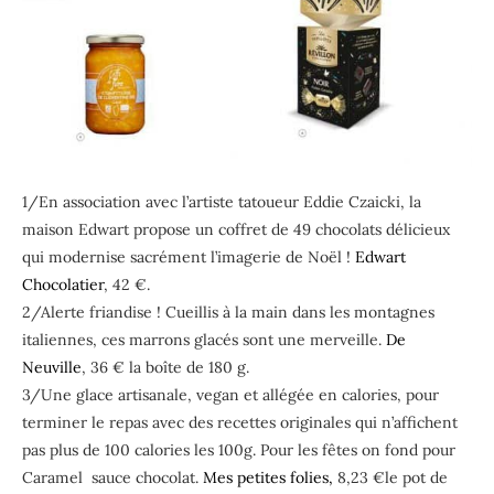
1/En association avec l’artiste tatoueur Eddie Czaicki, la
maison Edwart propose un coffret de 49 chocolats délicieux
qui modernise sacrément l’imagerie de Noël !
Edwart
Chocolatier
, 42 €.
2/Alerte friandise ! Cueillis à la main dans les montagnes
italiennes, ces marrons glacés sont une merveille.
De
Neuville
, 36 € la boîte de 180 g.
3/Une glace artisanale, vegan et allégée en calories, pour
terminer le repas avec des recettes originales qui n’affichent
pas plus de 100 calories
les
100g. Pour les fêtes on fond pour
Caramel sauce chocolat.
Mes petites folies,
8,23 €le pot de