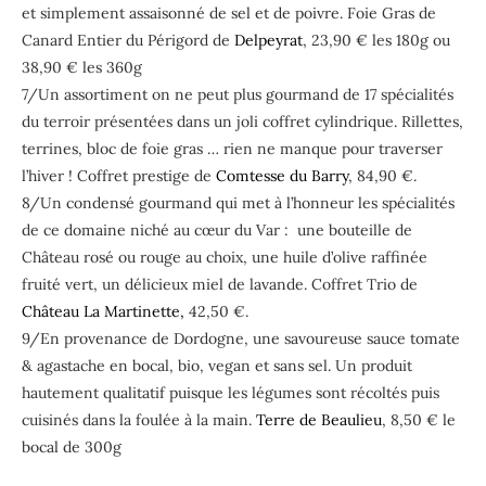
et simplement assaisonné de sel et de poivre. Foie Gras de
Canard Entier du Périgord de
Delpeyrat
, 23,90 € les 180g ou
38,90 € les 360g
7/Un assortiment on ne peut plus gourmand de 17 spécialités
du terroir présentées dans un joli coffret cylindrique. Rillettes,
terrines, bloc de foie gras … rien ne manque pour traverser
l’hiver ! Coffret prestige de
Comtesse du Barry
, 84,90 €.
8/Un condensé gourmand qui met à l’honneur les spécialités
de ce domaine niché au cœur du Var :
une bouteille de
Château rosé ou rouge au choix, une huile d’olive raffinée
fruité vert, un délicieux miel de lavande. Coffret Trio de
Château La Martinette,
42,50 €.
9/En provenance de Dordogne, une savoureuse sauce tomate
& agastache en bocal, bio, vegan et sans sel. Un produit
hautement qualitatif puisque les légumes sont récoltés puis
cuisinés dans la foulée à la main.
Terre de Beaulieu
, 8,50 € le
bocal de 300g