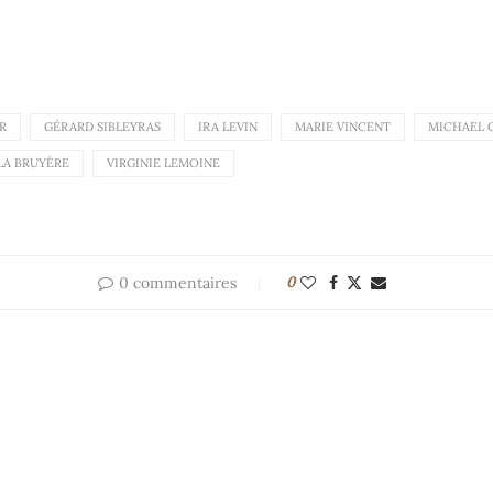
R
GÉRARD SIBLEYRAS
IRA LEVIN
MARIE VINCENT
MICHAEL 
LA BRUYÈRE
VIRGINIE LEMOINE
0 commentaires
0