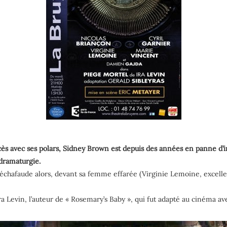
 avec ses polars, Sidney Brown est depuis des années en panne d’ins
a dramaturgie.
e. Il échafaude alors, devant sa femme effarée (Virginie Lemoine, excel
Ira Levin, l’auteur de « Rosemary’s Baby », qui fut adapté au cinéma av