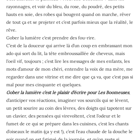
rayonnages, et voir du bleu, du rose, du poudré, des petits
hauts en soie, des robes qui bougent quand on marche, rêver
de tout ça et se projeter et c’est parfois mieux que la réalité, le
rêve.
Gober la lumière c’est prendre des fou-rire.
C’est de la douceur qui arrive là d’un coup en embrassant mon
ado qui sort du lit, la tête embroussaillée de cheveux, mais
l’oeil vif, toujours ; c’est lire les messages de mes enfants, les
mots d’amour de mon chéri, entendre la voix de ma mère, me
regarder dans une vitrine et me dire que ça va, que c’est pas si
mal pour mes cinquante et quelques.
Gober la lumière c’est le plaisir d’écrire pour Les Boomeuses
,
d’anticiper vos réactions, imaginer vos sourcils qui se lèvent,
un petit sourire au coin des lèvres, des doigts qui tapotent sur
un clavier, des pensées qui virevoltent, c’est l’odeur et le
fumet de ce qui se prépare dans les cuisines, c’est les chants
d’oiseaux le matin (ça y est !), c’est l’eau chaude de la douche le
soir quand on est fatigué de la journée, et qu’on reste si