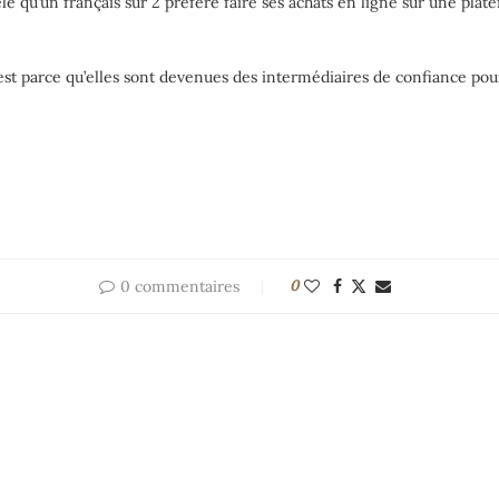
élé qu’un français sur 2 préfère faire ses achats en ligne sur une pl
est parce qu’elles sont devenues des intermédiaires de confiance pour
0 commentaires
0