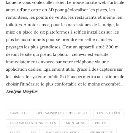
laquelle vous voulez aller skier. Le nouveau site web s’articule
autour d’une carte en 3D pour géolocaliser les pistes, les
remontées, les points de vente, les restaurants et même les
toilettes. A noter aussi, pour les narcissiques de la neige, la
mise en place de six plateformes à selfies installées sur les
plus beaux sommets pour se prendre en selfie dans les
paysages les plus grandioses. C’est un appareil situé 200 m
devant le site qui prend la photo ; celle-ci est ensuite
immédiatement envoyée sur votre téléphone via une
application dédiée. Egalement utile, grâce à des capteurs sur
les pistes, le système inédit Ski Flux permettra aux skieurs de
choisir l’itinéraire le plus confortable et le moins encombré.
Evelyne Dreyfus
CARTE 3 D
GÉOCALISER LES PISTES DE SKI
LES 3 VALLÉES
LES 3 VALLÉES CONNECTÉES
MONTAGNE
PISTES
SELFIE
SKI
VACANCES DE NEIGE
VIE PRATIQUE