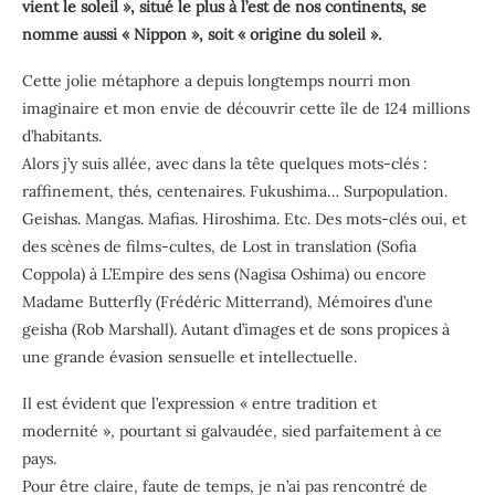
vient le soleil », situé le plus à l’est de nos continents, se
nomme aussi « Nippon », soit « origine du soleil ».
Cette jolie métaphore a depuis longtemps nourri mon
imaginaire et mon envie de découvrir cette île de 124 millions
d’habitants.
Alors j’y suis allée, avec dans la tête quelques mots-clés :
raffinement, thés, centenaires. Fukushima… Surpopulation.
Geishas. Mangas. Mafias. Hiroshima. Etc. Des mots-clés oui, et
des scènes de films-cultes, de Lost in translation (Sofia
Coppola) à L’Empire des sens (Nagisa Oshima) ou encore
Madame Butterfly (Frédéric Mitterrand), Mémoires d’une
geisha (Rob Marshall). Autant d’images et de sons propices à
une grande évasion sensuelle et intellectuelle.
Il est évident que l’expression « entre tradition et
modernité », pourtant si galvaudée, sied parfaitement à ce
pays.
Pour être claire, faute de temps, je n’ai pas rencontré de