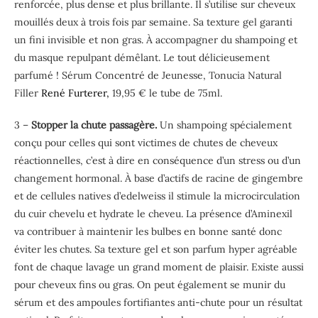
renforcée, plus dense et plus brillante. Il s’utilise sur cheveux
mouillés deux à trois fois par semaine. Sa texture gel garanti
un fini invisible et non gras. À accompagner du shampoing et
du masque repulpant démêlant. Le tout délicieusement
parfumé ! Sérum Concentré de Jeunesse, Tonucia Natural
Filler
René Furterer,
19,95 € le tube de 75ml.
3 –
Stopper la chute passagère.
Un shampoing spécialement
conçu pour celles qui sont victimes de chutes de cheveux
réactionnelles, c’est à dire en conséquence d’un stress ou d’un
changement hormonal. À base d’actifs de racine de gingembre
et de cellules natives d’edelweiss il stimule la microcirculation
du cuir chevelu et hydrate le cheveu. La présence d’Aminexil
va contribuer à maintenir les bulbes en bonne santé donc
éviter les chutes. Sa texture gel et son parfum hyper agréable
font de chaque lavage un grand moment de plaisir. Existe aussi
pour cheveux fins ou gras. On peut également se munir du
sérum et des ampoules fortifiantes anti-chute pour un résultat