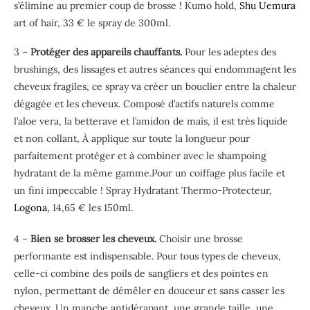
s’élimine au premier coup de brosse ! Kumo hold,
Shu Uemura
art of hair, 33 € le spray de 300ml.
3 –
Protéger des appareils chauffants.
Pour les adeptes des
brushings, des lissages et autres séances qui endommagent les
cheveux fragiles, ce spray va créer un bouclier entre la chaleur
dégagée et les cheveux. Composé d’actifs naturels comme
l’aloe vera, la betterave et l’amidon de maïs, il est très liquide
et non collant, À applique sur toute la longueur pour
parfaitement protéger et à combiner avec le shampoing
hydratant de la même gamme.Pour un coiffage plus facile et
un fini impeccable ! Spray Hydratant Thermo-Protecteur,
Logona,
14,65 € les 150ml.
4 –
Bien se brosser les cheveux.
Choisir une brosse
performante est indispensable. Pour tous types de cheveux,
celle-ci combine des poils de sangliers et des pointes en
nylon, permettant de démêler en douceur et sans casser les
cheveux. Un manche antidérapant, une grande taille, une