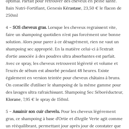
optimal. Parfait pour retrouver des cheveux en peine santé.
Bain Nutri-Fortifiant, Genesis
Kérastase
, 23,50 € le flacon de
250ml
4 –
SOS cheveux gras.
Lorsque les cheveux regraissent vite,
faire un shampoing quotidien n’est pas forcément une bonne
solution. Alors pour parer à ce désagrément, rien ne vaut un
shampoing sec approprié. En la matière celui-ci à l’extrait
d’ortie associée à des poudres ultra absorbantes est parfait.
Avec ce spray, les cheveux retrouvent légèreté et volume et
l’excès de sébum est absorbé pendant 48 heures. Existe
également en version teintée pour cheveux châtains à bruns.
On conseille d’utiliser le shampoing de la même gamme pour
des lavages ultra rafraichissant. Shampoing Sec Séboréducteur,
Klorane
, 7,95 € le spray de 150ml.
5 –
Assainir son cuir chevelu.
Pour les cheveux légèrement
gras, ce shampoing à base d’Ortie et d’Argile Verte agit comme
un rééquilibrant, permettant jour après jour de constater que