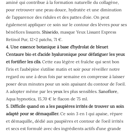
aminé qui contribue à la formation naturelle du collagène,
pour retrouver une peau douce, hydratée et une diminution
de l’apparence des ridules et des pattes d’oie. On peut
également appliquer ce soin sur le contour des lèvres pour ses
bénéfices lissants.
Shiseido
, m
asque Yeux Lissant Express
Retinol Pur, 12×2 patchs, 71 €.
4. Une essence botanique à base d’hydrolat de bleuet
Centaure bio et d’acide hyaluronique pour défatiguer les yeux
et fortifier les cils.
Cette eau légère et fraîche qui sent bon
l’iris et l’aubépine s’utilise matin et soir pour réveiller notre
regard ou une à deux fois par semaine en compresse à laisser
poser deux minutes pour un soin apaisant du contour de l’oeil.
A adopter même par les
yeux
les plus sensibles.
Sanoflore
,
Aqua hypnotica, 15,70 € le flacon de 75 ml.
5. Difficile quand on a les paupières irrités de trouver un soin
adapté pour se démaquiller.
Ce soin 3 en 1 qui apaise, répare
et démaquille
,
dédié aux paupières et contour de l’oeil irrités
et secs est formulé avec des ingrédients actifs d’une grande