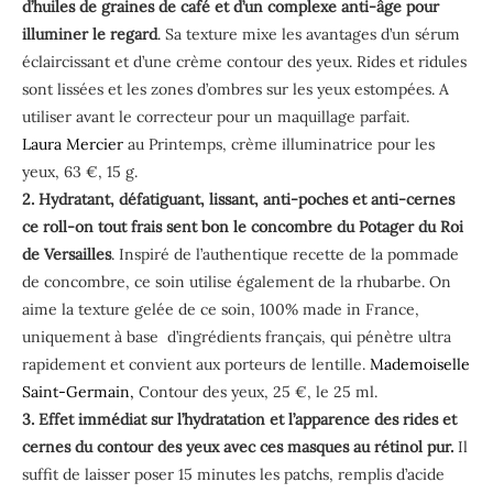
d’huiles de graines de café et d’un complexe anti-âge pour
illuminer le regard
. Sa texture mixe les avantages d’un sérum
éclaircissant et d’une crème contour des yeux. Rides et ridules
sont lissées et les zones d’ombres sur les yeux estompées. A
utiliser avant le correcteur pour un maquillage parfait.
Laura Mercier
au Printemps, crème illuminatrice pour les
yeux, 63 €, 15 g.
2. Hydratant, défatiguant, lissant, anti-poches et anti-cernes
ce roll-on tout frais sent bon le concombre du Potager du Roi
de Versailles
. Inspiré de l’authentique recette de la pommade
de concombre, ce soin utilise également de la rhubarbe. On
aime la texture gelée de ce soin, 100% made in France,
uniquement à base d’ingrédients français, qui pénètre ultra
rapidement et convient aux porteurs de lentille.
Mademoiselle
Saint-Germain,
Contour des yeux, 25 €, le 25 ml.
3. Effet immédiat sur l’hydratation et l’apparence des rides et
cernes du contour des yeux avec ces masques au rétinol pur.
Il
suffit de laisser poser 15 minutes les patchs, remplis
d’acide