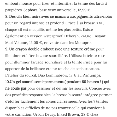
embout mousse pour fixer et intensifier la tenue des fards à
paupières.
Sephora
, base yeux universelle, 12,99 €.
8. Des cils bien noirs avec ce mascara
aux pigments ultra-noirs
pour un regard intense et profond. Grâce à sa brosse XXL,
chaque cil est maquillé, même les plus petits. Existe
également en version waterproof. Deborah, 24Ore, Instant
Maxi Volume, 12,05 €, en vente dans les Monoprix.
9. Un crayon double embout avec une texture crème
pour
illuminer et lifter la zone sourcilière. Utilisez la teinte rose
pour illuminer l’arcade sourcilière et la teinte irisée pour lui
apporter de la brillance et une touche de sophistication.
L’atelier du sourcil, Duo Luminabrow, 18 € au
Printemps.
10.Un gel sourcil semi-permanent ( pendant 60 heures ! ) qui
ne coule pas
pour dessiner et définir les sourcils. Conçue avec
des procédés responsables, la brosse biseauté intégrée permet
d’étoffer facilement les zones clairsemées. Avec les 7 teintes
disponibles difficiles de ne pas trouver celle qui convient à
votre carnation. Urban Decay, Inked Brown, 28 € chez