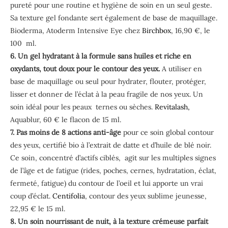
pureté pour une routine et hygiène de soin en un seul geste.
Sa texture gel fondante sert également de base de maquillage.
Bioderma, Atoderm Intensive Eye chez
Birchbox
, 16,90 €, le
100 ml.
6. Un gel hydratant à la formule
sans huiles et riche en
oxydants, tout doux pour le contour des yeux.
A utiliser en
base de maquillage ou seul pour hydrater, flouter, protéger,
lisser et donner de l’éclat à la peau fragile de nos yeux. Un
soin idéal pour les peaux ternes ou sèches.
Revitalash,
Aquablur, 60 € le flacon de 15 ml.
7. Pas moins de 8 actions anti-âge
pour ce soin global contour
des yeux, certifié bio à l’extrait de datte et d’huile de blé noir.
Ce soin, concentré d’actifs ciblés, agit sur les multiples signes
de l’âge et de fatigue (rides, poches, cernes, hydratation, éclat,
fermeté, fatigue) du contour de l’oeil et lui apporte un vrai
coup d’éclat.
Centifolia
, contour des yeux sublime jeunesse,
22,95 € le 15 ml.
8. Un soin nourrissant de nuit, à la texture crémeuse parfait