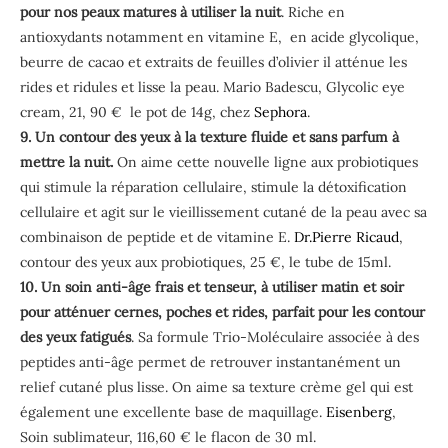
pour nos peaux matures à utiliser la nuit
. Riche en
antioxydants notamment en vitamine E, en acide glycolique,
beurre de cacao et extraits de feuilles d’olivier il atténue les
rides et ridules et lisse la peau. Mario Badescu, Glycolic eye
cream, 21, 90 € le pot de 14g, chez
Sephora
.
9. Un contour des yeux à la texture fluide et sans parfum à
mettre la nuit.
On aime cette nouvelle ligne aux probiotiques
qui stimule la réparation cellulaire, stimule la détoxification
cellulaire et agit sur le vieillissement cutané de la peau avec sa
combinaison de peptide et de vitamine E.
Dr.Pierre Ricaud
,
contour des yeux aux probiotiques, 25 €, le tube de 15ml.
10. Un soin anti-âge frais et tenseur, à utiliser matin et soir
pour atténuer cernes, poches et rides, parfait pour les contour
des yeux fatigués
. Sa formule Trio-Moléculaire associée à des
peptides anti-âge permet de retrouver instantanément un
relief cutané plus lisse. On aime sa texture crème gel qui est
également une excellente base de maquillage.
Eisenberg
,
Soin sublimateur, 116,60 € le flacon de 30 ml.