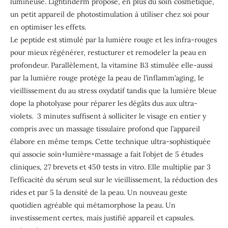
lumineuse. Lightinderm propose, en plus du soin cosmétique,
un petit appareil de photostimulation à utiliser chez soi pour
en optimiser les effets.
Le peptide est stimulé par la lumière rouge et les infra-rouges
pour mieux régénérer, restucturer et remodeler la peau en
profondeur. Parallèlement, la vitamine B3 stimulée elle-aussi
par la lumière rouge protège la peau de l’inflamm’aging, le
vieillissement du au stress oxydatif tandis que la lumière bleue
dope la photolyase pour réparer les dégâts dus aux ultra-
violets. 3 minutes suffisent à solliciter le visage en entier y
compris avec un massage tissulaire profond que l’appareil
élabore en même temps. Cette technique ultra-sophistiquée
qui associe soin+lumière+massage a fait l’objet de 5 études
cliniques, 27 brevets et 450 tests in vitro. Elle multiplie par 3
l’efficacité du sérum seul sur le vieillissement, la réduction des
rides et par 5 la densité de la peau. Un nouveau geste
quotidien agréable qui métamorphose la peau. Un
investissement certes, mais justifié appareil et capsules.