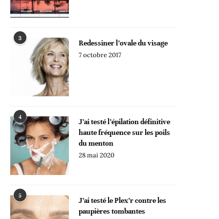
3
Redessiner l’ovale du visage
7 octobre 2017
4
J’ai testé l’épilation définitive
haute fréquence sur les poils
du menton
28 mai 2020
5
J’ai testé le Plex’r contre les
paupières tombantes