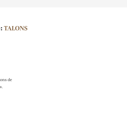
G:
TALONS
lons de
».