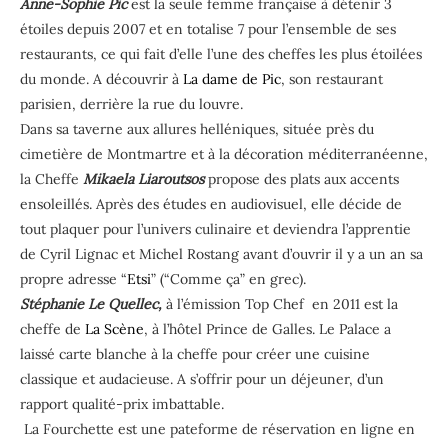
Anne-Sophie Pic
est la seule femme française à détenir 3
étoiles depuis 2007 et en totalise 7 pour l’ensemble de ses
restaurants, ce qui fait d’elle l’une des cheffes les plus étoilées
du monde. A découvrir à
La dame de Pic
, son restaurant
parisien, derrière la rue du louvre.
Dans sa taverne aux allures helléniques, située près du
cimetière de Montmartre et à la décoration méditerranéenne,
la Cheffe
Mikaela Liaroutsos
propose des plats aux accents
ensoleillés. Après des études en audiovisuel, elle décide de
tout plaquer pour l’univers culinaire et deviendra l’apprentie
de Cyril Lignac et Michel Rostang avant d’ouvrir il y a un an sa
propre adresse “
Etsi
” (“Comme ça” en grec).
Stéphanie Le Quellec,
à l’émission Top Chef en 2011
est la
cheffe de
La Scène
, à l’hôtel Prince de Galles. Le Palace a
laissé carte blanche à la cheffe pour créer une cuisine
classique et audacieuse. A s’offrir pour un déjeuner, d’un
rapport qualité-prix imbattable.
La Fourchette est une pateforme de réservation en ligne en