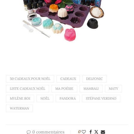
50 CADEAUX POUR NOËL
CADEAUX
DELFONIC
LISTE CADEAUX NOËL
MA POÉSIE
MAMBALI
MATY
MYLÈNE ROI
NOËL
PANDORA
STÉPANE VERDINO
WATERMAN
0 commentaires
0