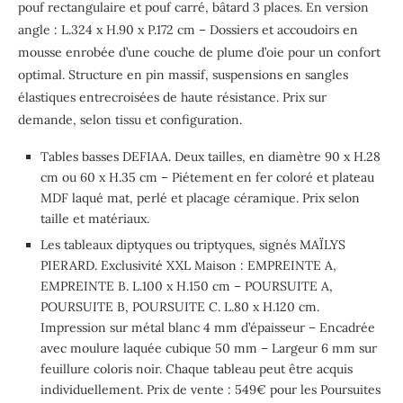
pouf rectangulaire et pouf carré, bâtard 3 places. En version
angle : L.324 x H.90 x P.172 cm – Dossiers et accoudoirs en
mousse enrobée d’une couche de plume d’oie pour un confort
optimal. Structure en pin massif, suspensions en sangles
élastiques entrecroisées de haute résistance. Prix sur
demande, selon tissu et configuration.
Tables basses DEFIAA. Deux tailles, en diamètre 90 x H.28
cm ou 60 x H.35 cm – Piétement en fer coloré et plateau
MDF laqué mat, perlé et placage céramique. Prix selon
taille et matériaux.
Les tableaux diptyques ou triptyques, signés MAÏLYS
PIERARD. Exclusivité XXL Maison : EMPREINTE A,
EMPREINTE B. L.100 x H.150 cm – POURSUITE A,
POURSUITE B, POURSUITE C. L.80 x H.120 cm.
Impression sur métal blanc 4 mm d’épaisseur – Encadrée
avec moulure laquée cubique 50 mm – Largeur 6 mm sur
feuillure coloris noir. Chaque tableau peut être acquis
individuellement. Prix de vente : 549€ pour les Poursuites