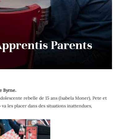
Apprentis Parents
e Byrne.
adolescente rebelle de 15 ans (Isabela Moner), Pete et
» va les placer dans des situations inattendues,