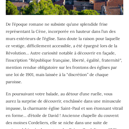
De l’époque romane ne subsiste qu’une splendide frise
représentant la Cène, incorporée en hauteur dans l’un des
murs extérieurs de l’église. Sans doute la raison pour laquelle
ce vestige, difficilement accessible, a été épargné lors de la
Révolution… Autre curiosité notable à découvrir en façade,
l’inscription “République française, liberté, égalité, fraternité“,
mention rendue obligatoire sur les frontons des églises par
une loi de 1901, mais laissée à la “discrétion” de chaque
paroisse.
En poursuivant votre balade, au détour d’une ruelle, vous
aurez la surprise de découvrir, enchâssée dans une minuscule
impasse, la charmante église Saint-Paul et son étonnant vitrail
en forme… d’étoile de David ! Ancienne chapelle du couvent
des moines Cordeliers, elle se niche dans une suite de