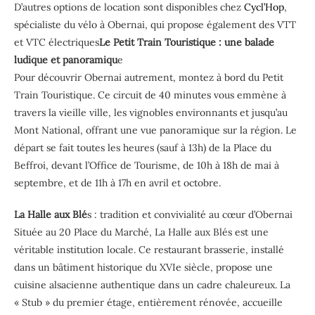
D’autres options de location sont disponibles chez
Cycl’Hop
,
spécialiste du vélo à Obernai, qui propose également des VTT
et VTC électriques
Le Petit Train Touristique : une balade
ludique et panoramiqu
e
Pour découvrir Obernai autrement, montez à bord du Petit
Train Touristique. Ce circuit de 40 minutes vous emmène à
travers la vieille ville, les vignobles environnants et jusqu’au
Mont National, offrant une vue panoramique sur la région. Le
départ se fait toutes les heures (sauf à 13h) de la Place du
Beffroi, devant l’Office de Tourisme, de 10h à 18h de mai à
septembre, et de 11h à 17h en avril et octobre.
La Halle aux Blé
s : tradition et convivialité au cœur d’Obernai
Située au 20 Place du Marché, La Halle aux Blés est une
véritable institution locale. Ce restaurant brasserie, installé
dans un bâtiment historique du XVIe siècle, propose une
cuisine alsacienne authentique dans un cadre chaleureux. La
« Stub » du premier étage, entièrement rénovée, accueille