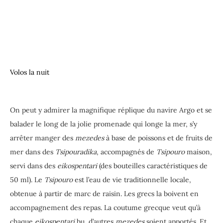
On peut y admirer la magnifique réplique du navire Argo et se
balader le long de la jolie promenade qui longe la mer, s’y
arrêter manger des
mezedes
à base de poissons et de fruits de
mer dans des
Tsipouradika
, accompagnés de
Tsipouro
maison,
servi dans des
eikospentari
(des bouteilles caractéristiques de
50 ml). Le
Tsipouro
est l’eau de vie traditionnelle locale,
obtenue à partir de marc de raisin. Les grecs la boivent en
accompagnement des repas. La coutume grecque veut qu’à
chaque
eikospentari
bu, d’autres
mezedes
soient apportés. Et