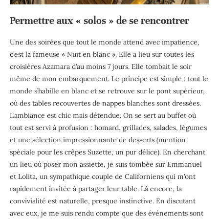
Permettre aux « solos » de se rencontrer
Une des soirées que tout le monde attend avec impatience,
c’est la fameuse « Nuit en blanc ». Elle a lieu sur toutes les
croisières Azamara d’au moins 7 jours. Elle tombait le soir
même de mon embarquement. Le principe est simple : tout le
monde s’habille en blanc et se retrouve sur le pont supérieur,
où des tables recouvertes de nappes blanches sont dressées.
L’ambiance est chic mais détendue. On se sert au buffet où
tout est servi à profusion : homard, grillades, salades, légumes
et une sélection impressionnante de desserts (mention
spéciale pour les crêpes Suzette, un pur délice). En cherchant
un lieu où poser mon assiette, je suis tombée sur Emmanuel
et Lolita, un sympathique couple de Californiens qui m’ont
rapidement invitée à partager leur table. Là encore, la
convivialité est naturelle, presque instinctive. En discutant
avec eux, je me suis rendu compte que des événements sont