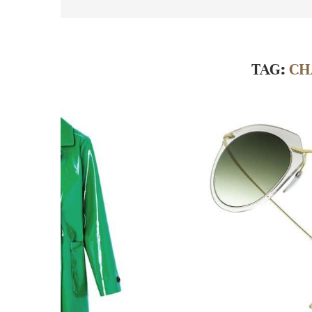
TAG:
CH