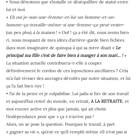
• Nous détestons que s’installe ce déséquilibre de statut entre
lui et moi
«
Eh oui je-suis-une-femme-et-lui-un-homme-et-un-
homme-ça-travaille-même-si une-femme-ça-peut-rester
-
(un peu plus)
à la maison
! » Ouf ! ça a été dit, nous avons bien
ri, nous moquant de mes idées d’arrière-garde bien fichées
dans mon imaginaire de quinqua à qui sa mère disait «
Le
principal ma fille c’est de faire bien à manger à son mari… !
»
La situation actuelle contribuera-t-elle à couper
définitivement le cordon de ces injonctions ancillaires ? Cela
m’a fait réviser des ancrages dévoilés par notre situation, et lui
ça l’a fait bien rire !
• J’ai de la peine et je culpabilise. Lui jadis si fier de son travail
et aujourd’hui retiré du monde, en retrait,
A LA RETRAITE
, et
moi encore active et plus que jamais, qui ait choisi
l’indépendance pour que « ça » n’arrive pas !
Alors, on se pose la question. Pourquoi le travail, à part
«
gagner sa vie
», qu’est-ce qu’il remplit même s’il n’est pas si