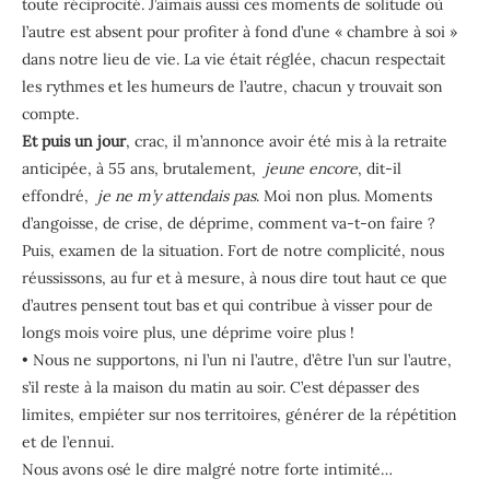
toute réciprocité. J’aimais aussi ces moments de solitude où
l’autre est absent pour profiter à fond d’une « chambre à soi »
dans notre lieu de vie. La vie était réglée, chacun respectait
les rythmes et les humeurs de l’autre, chacun y trouvait son
compte.
Et puis un jour
, crac, il m’annonce avoir été mis à la retraite
anticipée, à 55 ans, brutalement,
jeune encore
, dit-il
effondré,
je ne m’y attendais pas
. Moi non plus. Moments
d’angoisse, de crise, de déprime, comment va-t-on faire ?
Puis, examen de la situation. Fort de notre complicité, nous
réussissons, au fur et à mesure, à nous dire tout haut ce que
d’autres pensent tout bas et qui contribue à visser pour de
longs mois voire plus, une déprime voire plus !
• Nous ne supportons, ni l’un ni l’autre, d’être l’un sur l’autre,
s’il reste à la maison du matin au soir. C’est dépasser des
limites, empiéter sur nos territoires, générer de la répétition
et de l’ennui.
Nous avons osé le dire malgré notre forte intimité…