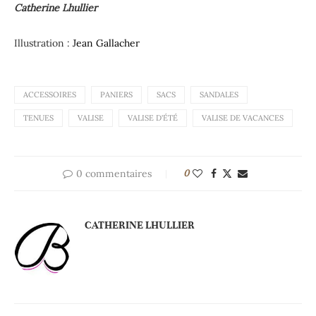
Catherine Lhullier
Illustration :
Jean Gallacher
ACCESSOIRES
PANIERS
SACS
SANDALES
TENUES
VALISE
VALISE D'ÉTÉ
VALISE DE VACANCES
0 commentaires
0
CATHERINE LHULLIER