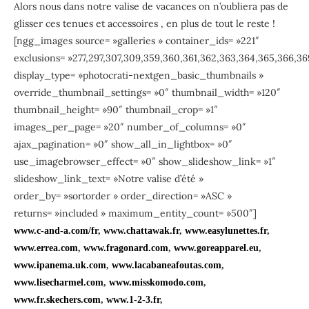
Alors nous dans notre valise de vacances on n’oubliera pas de
glisser ces tenues et accessoires , en plus de tout le reste !
[ngg_images source= »galleries » container_ids= »221″
exclusions= »277,297,307,309,359,360,361,362,363,364,365,366,36
display_type= »photocrati-nextgen_basic_thumbnails »
override_thumbnail_settings= »0″ thumbnail_width= »120″
thumbnail_height= »90″ thumbnail_crop= »1″
images_per_page= »20″ number_of_columns= »0″
ajax_pagination= »0″ show_all_in_lightbox= »0″
use_imagebrowser_effect= »0″ show_slideshow_link= »1″
slideshow_link_text= »Notre valise d’été »
order_by= »sortorder » order_direction= »ASC »
returns= »included » maximum_entity_count= »500″]
www.c-and-a.com/fr
,
www.chattawak.fr
,
www.easylunettes.fr
,
www.errea.com
,
www.fragonard.com
,
www.goreapparel.eu
,
www.ipanema.uk.com
,
www.lacabaneafoutas.com
,
www.lisecharmel.com
,
www.misskomodo.com
,
www.fr.skechers.com
,
www.1-2-3.fr
,