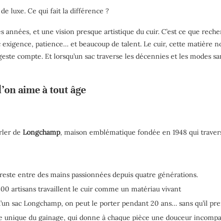
e luxe. Ce qui fait la différence ?
es années, et une vision presque artistique du cuir. C’est ce que rec
vec exigence, patience… et beaucoup de talent.
Le cuir, cette matière n
geste compte. Et lorsqu’un sac traverse les décennies et les modes san
’on aime à tout âge
rler de
Longchamp
, maison emblématique fondée en 1948
qui trave
i reste entre des mains passionnées depuis quatre générations.
 800 artisans travaillent le cuir comme un matériau vivant
u’un sac Longchamp, on peut le porter pendant 20 ans… sans qu’il pr
rise unique du gainage, qui donne à chaque pièce une douceur incompa