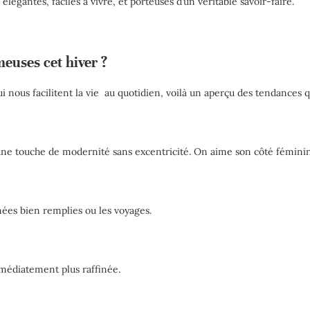
légantes, faciles à vivre, et porteuses d’un véritable savoir-faire.
euses cet hiver ?
ui nous facilitent la vie au quotidien, voilà un aperçu des tendances 
 une touche de modernité sans excentricité. On aime son côté féminin
rnées bien remplies ou les voyages.
mmédiatement plus raffinée.