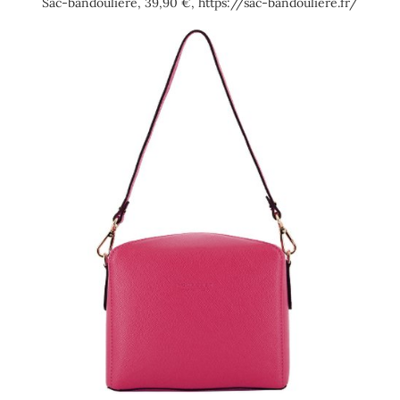
Sac-bandoulière, 39,90 €, https://sac-bandouliere.fr/