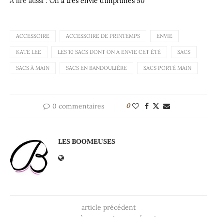
A lire aussi :
On a très envie d’imprimés 50
ACCESSOIRE
ACCESSOIRE DE PRINTEMPS
ENVIE
KATE LEE
LES 10 SACS DONT ON A ENVIE CET ÉTÉ
SACS
SACS À MAIN
SACS EN BANDOULIÈRE
SACS PORTÉ MAIN
0 commentaires
0
LES BOOMEUSES
article précédent