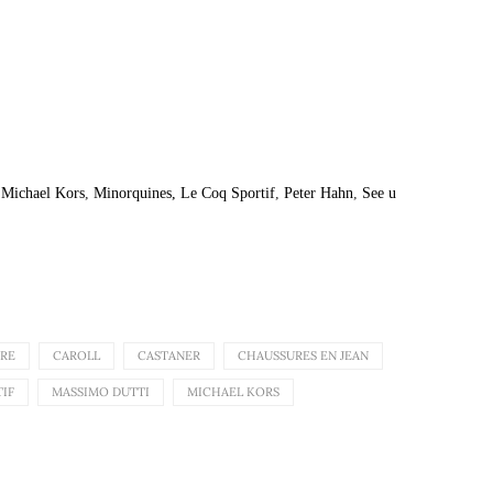
Michael Kors
,
Minorquines,
Le Coq Sportif
,
Peter Hahn
,
See u
IRE
CAROLL
CASTANER
CHAUSSURES EN JEAN
IF
MASSIMO DUTTI
MICHAEL KORS