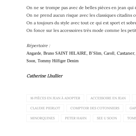
On ne se trompe pas avec de belles pièces en jean qui 
On ne prend aucun risque avec les classiques citadins c
On a toujours du style avec tout ce qui est sport et sobr
On fonce sur les accessoires très mode comme les petits
Répertoire :
Castaner
Angarde
,
Bruno SAINT HILAIRE,
B’Slim
,
Caroll
,
Soon
,
Tommy Hilfiger Denim
Catherine Lhullier
16 PIÈCES EN JEAN À ADOPTER
ACCESSOIRE EN JEAN
CLAUDIE PIERLOT
COMPTOIR DES COTONNIERS
GA
MINORQUINES
PETER HAHN
SEE U SOON
TOMM