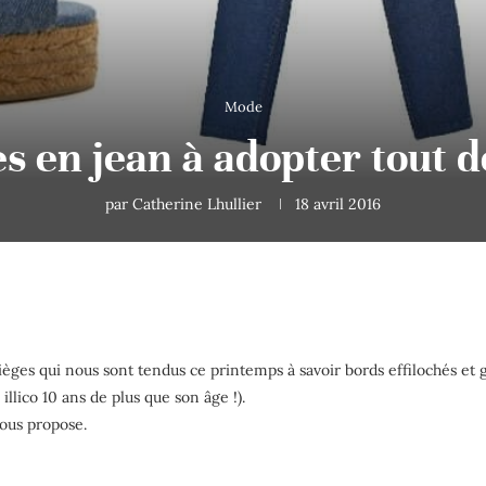
Mode
es en jean à adopter tout de
par
Catherine Lhullier
18 avril 2016
èges qui nous sont tendus ce printemps à savoir bords effilochés et 
lico 10 ans de plus que son âge !).
nous propose.