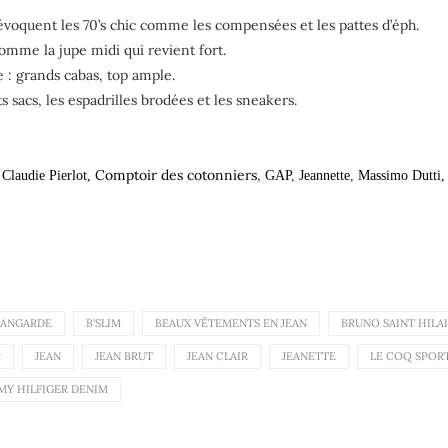
évoquent les 70’s chic comme les compensées et les pattes d’éph.
omme la jupe midi qui revient fort.
e : grands cabas, top ample.
 sacs, les espadrilles brodées et les sneakers.
,
Comptoir des cotonniers
,
Claudie Pierlot,
GAP
,
Jeannette
,
Massimo Dutti,
ANGARDE
B'SLIM
BEAUX VÊTEMENTS EN JEAN
BRUNO SAINT HILA
P
JEAN
JEAN BRUT
JEAN CLAIR
JEANETTE
LE COQ SPORT
Y HILFIGER DENIM