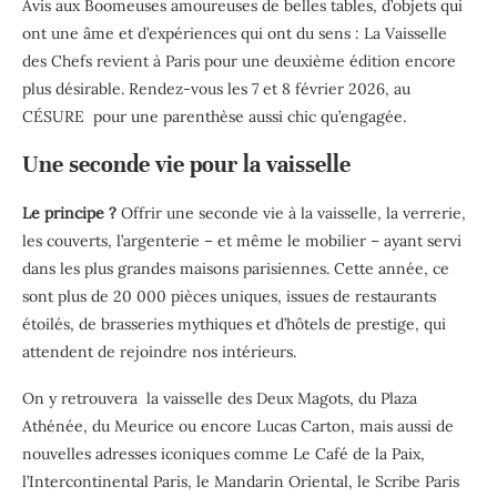
Avis aux Boomeuses amoureuses de belles tables, d’objets qui
ont une âme et d’expériences qui ont du sens :
La Vaisselle
des Chefs revient à Paris pour une deuxième édition encore
plus désirable
. Rendez-vous les
7 et 8 février 2026
, au
CÉSURE
pour une parenthèse aussi chic qu’engagée.
Une seconde vie pour la vaisselle
Le principe ?
Offrir une seconde vie à la vaisselle, la verrerie,
les couverts, l’argenterie – et même le mobilier – ayant servi
dans
les plus grandes maisons parisiennes
. Cette année, ce
sont
plus de 20 000 pièces uniques
, issues de restaurants
étoilés, de brasseries mythiques et d’hôtels de prestige, qui
attendent de rejoindre nos intérieurs.
On y retrouvera la vaisselle des
Deux Magots, du Plaza
Athénée, du Meurice ou encore Lucas Carton
, mais aussi de
nouvelles adresses iconiques comme
Le Café de la Paix,
l’Intercontinental Paris, le Mandarin Oriental, le Scribe Paris