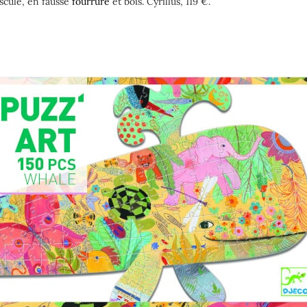
scule, en fausse
fourrure
et bois. Cyrillus, 119 €.