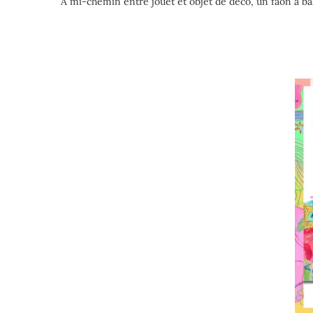
À mi-chemin entre jouet et objet de déco, un faon à ba