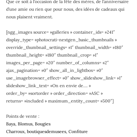
Que ce soit à l’occasion de la fête des mères, de l’anniversaire
d’une amie ou rien que pour nous, des idées de cadeaux qui
nous plaisent vraiment.
[ngg_images source= »galleries » container_ids= »241″
display_type= »photocrati-nextgen_basic_thumbnails »
override_thumbnail_settings= »1″ thumbnail_width= »180″
thumbnail_height= »180″ thumbnail_crop= »1″
images_per_page= »20″ number_of_columns= »2″
ajax_pagination= »0″ show_all_in_lightbox= »0″
use_imagebrowser_effect= »0″ show_slideshow_link= »1″
slideshow_link_text= »On en envie de…. »
order_by= »sortorder » order_direction= »ASC »
returns= »included » maximum_entity_count= »500″]
Points de vente :
Baya,
Blomus,
Bougies
Charroux,
boutiquesdemusees,
Confiture