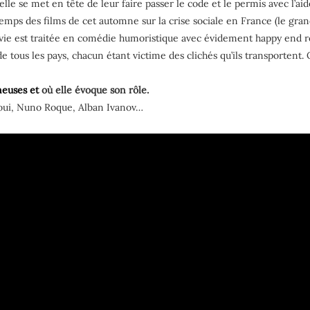
lle se met en tête de leur faire passer le code et le permis avec l’ai
 temps des films de cet automne sur la crise sociale en France (le gran
movie est traitée en comédie humoristique avec évidement happy end ré
tous les pays, chacun étant victime des clichés qu’ils transportent. O
meuses et
où elle évoque son rôle.
oui, Nuno Roque, Alban Ivanov…