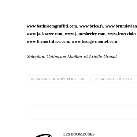
www.bathroomgraffiti.com
,
www.brice.fr
,
www.brundevian
www.jacktazer.com
,
www.jamesheeley.com
,
www.leoetviole
www.thenorthface.com
,
www.tissage-moutet.com
Sélection Catherine Lhullier et Arielle Granat
18 CADEAUX DE NOËL POUR EUX
18 CADEAUX POUR EUX !
LES BOOMEUSES