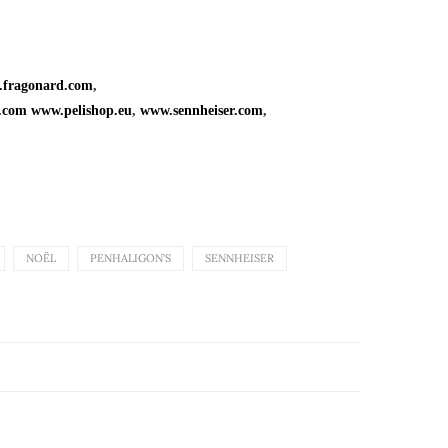
fragonard.com
,
.com
www.pelishop.eu
,
www.sennheiser.com
,
NOËL
PENHALIGON’S
SENNHEISER