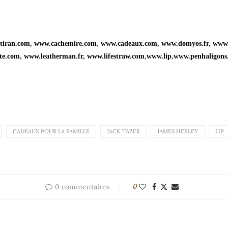
tiran.com
,
www.cachemire.com
,
www.cadeaux.com
,
www.domyos.fr
,
www.
tte.com
,
www.leatherman.fr
,
www.lifestraw.com
,
www.lip
,
www.penhaligons
CADEAUX POUR LA FAMILLE
JACK TAZER
JAMES HEELEY
LIP
0 commentaires
0