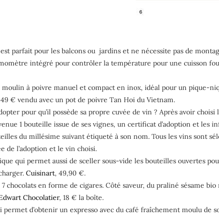
t parfait pour les balcons ou jardins et ne nécessite pas de montag
momètre intégré pour contrôler la température pour une cuisson four,
oulin à poivre manuel et compact en inox, idéal pour un pique-nique 
 49 € vendu avec un pot de poivre Tan Hoi du Vietnam.
dopter pour qu’il possède sa propre cuvée de vin ? Après avoir choisi l
enue 1 bouteille issue de ses vignes, un certificat d’adoption et les i
uteilles du millésime suivant étiqueté à son nom. Tous les vins sont
e de l’adoption et le vin choisi.
ique qui permet aussi de sceller sous-vide les bouteilles ouvertes pour
echarger.
Cuisinart
, 49,90 €.
 chocolats en forme de cigares. Côté saveur, du praliné sésame bi
Edwart Chocolatier
, 18 € la boîte.
ui permet d’obtenir un expresso avec du café fraîchement moulu de s