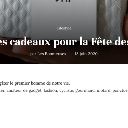
Lifestyle
es cadeaux pour la Fête de
par
Les Boomeuses
18 juin 2020
e gâter le premier homme de notre vie.
nier, amateur de gadget, fashion, cycliste, gourmand, motard, ponctue