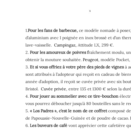
1.
Pour les fans de barbecue,
ce modèle nomade à poser,es
d’aluminium avec 1 poignée en inox brossé et d’un ther
lave-vaisselle.
Campingaz,
Attitude LX, 299 €.
2.
Pour les amoureux de poivres f
raîchement moulu, un m
obtenir la mouture souhaitée.
Peugeot
, modèle Pocket,
3.
Et si vous offriez à votre père des pieds de vignes
à a
sont attribués à l’adopteur qui reçoit en cadeau de bienv
année d’adoption, il reçoit se cuvée privée avec six bo
Bristol.
Cuvée privée
, entre 135 et 1300 € selon la duré
4.
Pour jouer au sommelier
avec ce tire-bouchon
électr
vous pourrez déboucher jusqu’à 80 bouteilles sans le r
5.
« Los Padres », c’est le nom de ce coffret
composé de 7
de Papouasie-Nou
velle-Guinée et de poudre de ca
cao.
6.
Les buveurs de café
vont apprécier cette cafetière q