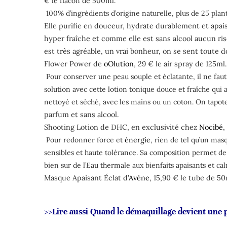
€ le flacon de 500ml.
100% d’ingrédients d’origine naturelle, plus de 25 plan
Elle purifie en douceur, hydrate durablement et apaise
hyper fraîche et comme elle est sans alcool aucun ris
est très agréable, un vrai bonheur, on se sent toute do
Flower Power de
oOlution
, 29 € le air spray de 125ml.
Pour conserver une peau souple et éclatante, il ne faut j
solution avec cette lotion tonique douce et fraîche qui a
nettoyé et séché, avec les mains ou un coton. On tapote
parfum et sans alcool.
Shooting Lotion de DHC, en exclusivité chez
Nocibé
,
Pour redonner force et
énergie
, rien de tel qu’un mas
sensibles et haute tolérance. Sa composition permet de 
bien sur de l’Eau thermale aux bienfaits apaisants et ca
Masque Apaisant Éclat d’
Avène
, 15,90 € le tube de 50
>>Lire aussi
Quand le démaquillage devient une pa