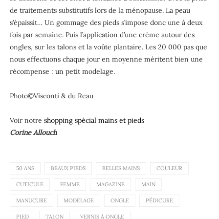
de traitements substitutifs lors de la ménopause. La peau
s’épaissit… Un gommage des pieds s’impose donc une à deux
fois par semaine. Puis l’application d’une crème autour des
ongles, sur les talons et la voûte plantaire. Les 20 000 pas que
nous effectuons chaque jour en moyenne méritent bien une
récompense : un petit modelage.
Photo©Visconti & du Reau
Voir notre
shopping spécial mains et pieds
Corine Allouch
50 ANS
BEAUX PIEDS
BELLES MAINS
COULEUR
CUTICULE
FEMME
MAGAZINE
MAIN
MANUCURE
MODELAGE
ONGLE
PÉDICURE
PIED
TALON
VERNIS À ONGLE