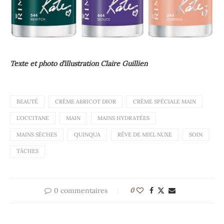
Texte et photo d’illustration Claire Guillien
BEAUTÉ
CRÈME ABRICOT DIOR
CRÈME SPÉCIALE MAIN
L'OCCITANE
MAIN
MAINS HYDRATÉES
MAINS SÈCHES
QUINQUA
RÊVE DE MIEL NUXE
SOIN
TÂCHES
0 commentaires
0