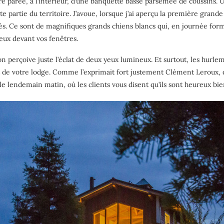
itre parée, à l’intérieur, d’une banquette basse parsemée de coussins. U
partie du territoire. J’avoue, lorsque j’ai aperçu la première grande 
nnés. Ce sont de magnifiques grands chiens blancs qui, en journée fo
 eux devant vos fenêtres.
on perçoive juste l’éclat de deux yeux lumineux. Et surtout, les hur
let de votre lodge. Comme l’exprimait fort justement Clément Leroux, 
le lendemain matin, où les clients vous disent qu’ils sont heureux bi