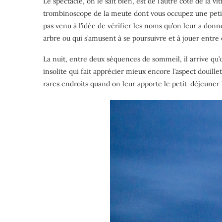
Le spectacle, on le sait bien, est de l’autre côté de la v
trombinoscope de la meute dont vous occupez une petite 
pas venu à l’idée de vérifier les noms qu’on leur a do
arbre ou qui s’amusent à se poursuivre et à jouer entre
La nuit, entre deux séquences de sommeil, il arrive qu’
insolite qui fait apprécier mieux encore l’aspect douil
rares endroits quand on leur apporte le petit-déjeuner 